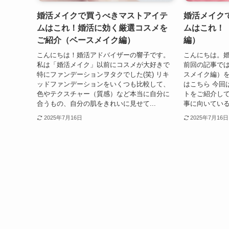
婚活メイクで買うべきマストアイテ
婚活メイク
ムはこれ！婚活に効く厳選コスメを
ムはこれ！
ご紹介（ベースメイク編）
編）
こんにちは！婚活アドバイザーの響子です。
こんにちは。
私は「婚活メイク」以前にコスメが大好きで
前回の記事で
特にファンデーションヲタクでした(笑) リキ
スメイク編）を
ッドファンデーションをいくつも比較して、
はこちら 今回
色やテクスチャー（質感）など本当に自分に
トをご紹介して
合うもの、自分の肌をきれいに見せて...
事に向いている
2025年7月16日
2025年7月16日