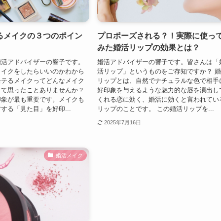
るメイクの３つのポイン
プロポーズされる？！実際に使っ
みた婚活リップの効果とは？
婚活アドバイザーの響子です。
婚活アドバイザーの響子です。皆さんは「
メイクをしたらいいのかわから
活リップ」というものをご存知ですか？ 
モテるメイクってどんなメイク
リップとは、自然でナチュラルな色で相手
って思ったことありませんか？
好印象を与えるような魅力的な唇を演出し
印象が最も重要です。メイクも
くれる恋に効く、婚活に効くと言われてい
する「見た目」を好印...
リップのことです。 この婚活リップを...
2025年7月16日
婚活メイク