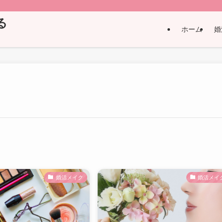
る
ホーム
婚
婚活メイク
婚活メイ