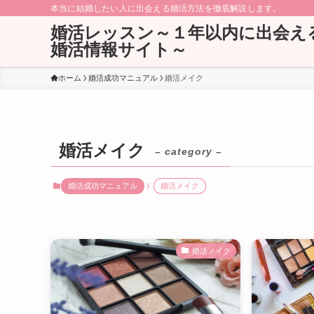
本当に結婚したい人に出会える婚活方法を徹底解説します。
婚活レッスン～１年以内に出会え
婚活情報サイト～
ホーム
婚活成功マニュアル
婚活メイク
婚活メイク
– category –
婚活成功マニュアル
婚活メイク
婚活メイク