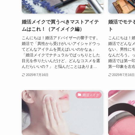
婚活メイクで買うべきマストアイテ
婚活でモテ
ムはこれ！（アイメイク編）
ト
こんにちは！婚活アドバイザーの響子です。
こんにちは！
婚活で「異性から受けがいいアイシャドウっ
婚活でどんな
てどんなアイテムを買えばいいのかなぁ」
ない、男性に
「婚活メイクでナチュラルでぱっちりとした
なんだろう。
目元を作りたいんだけど、どんなコスメを選
婚活では第一
んだらいいの？」 と悩んだことはありま...
第一印象を左右
2025年7月16日
2025年7月16日
婚活メイク