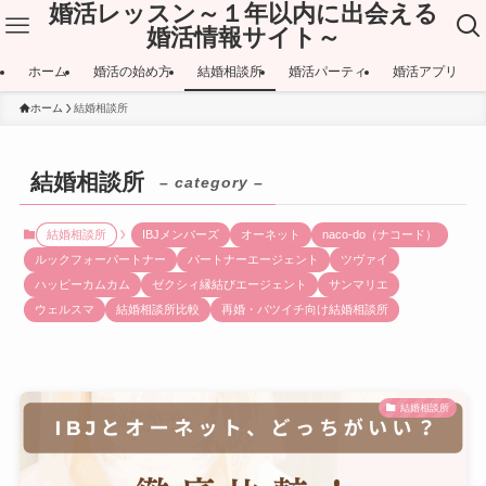
婚活レッスン～１年以内に出会える
婚活情報サイト～
ホーム
婚活の始め方
結婚相談所
婚活パーティ
婚活アプリ
ホーム
結婚相談所
結婚相談所
– category –
結婚相談所
IBJメンバーズ
オーネット
naco-do（ナコード）
ルックフォーパートナー
パートナーエージェント
ツヴァイ
ハッピーカムカム
ゼクシィ縁結びエージェント
サンマリエ
ウェルスマ
結婚相談所比較
再婚・バツイチ向け結婚相談所
結婚相談所