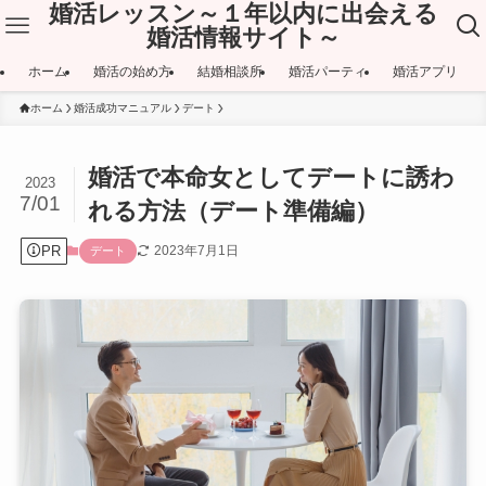
婚活レッスン～１年以内に出会える
婚活情報サイト～
ホーム
婚活の始め方
結婚相談所
婚活パーティ
婚活アプリ
ホーム
婚活成功マニュアル
デート
婚活で本命女としてデートに誘わ
2023
7/01
れる方法（デート準備編）
PR
2023年7月1日
デート