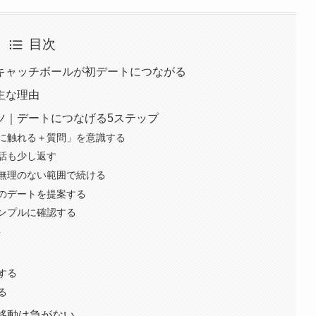
目次
キャッチボールが初デートにつながる
主な理由
ツ｜デートにつなげる5ステップ
に触れる＋質問」を意識する
話も少し返す
無理のない範囲で続ける
のデートを提案する
ンプルに確認する
方
する
る
移動は急がない